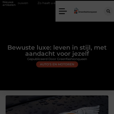
Nieuwe
en
Zo haalt u echt vuur in huis zonder schoorsteen
Een flexibele
artikelen
Bewuste luxe: leven in stijl, met
aandacht voor jezelf
Gepubliceerd Door Greenfashionqueen
AUTO'S EN MOTOREN