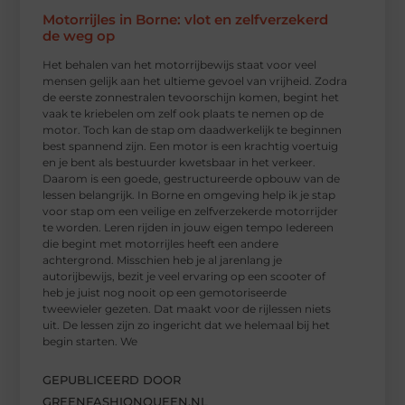
Motorrijles in Borne: vlot en zelfverzekerd
de weg op
Het behalen van het motorrijbewijs staat voor veel
mensen gelijk aan het ultieme gevoel van vrijheid. Zodra
de eerste zonnestralen tevoorschijn komen, begint het
vaak te kriebelen om zelf ook plaats te nemen op de
motor. Toch kan de stap om daadwerkelijk te beginnen
best spannend zijn. Een motor is een krachtig voertuig
en je bent als bestuurder kwetsbaar in het verkeer.
Daarom is een goede, gestructureerde opbouw van de
lessen belangrijk. In Borne en omgeving help ik je stap
voor stap om een veilige en zelfverzekerde motorrijder
te worden. Leren rijden in jouw eigen tempo Iedereen
die begint met motorrijles heeft een andere
achtergrond. Misschien heb je al jarenlang je
autorijbewijs, bezit je veel ervaring op een scooter of
heb je juist nog nooit op een gemotoriseerde
tweewieler gezeten. Dat maakt voor de rijlessen niets
uit. De lessen zijn zo ingericht dat we helemaal bij het
begin starten. We
GEPUBLICEERD DOOR
GREENFASHIONQUEEN.NL