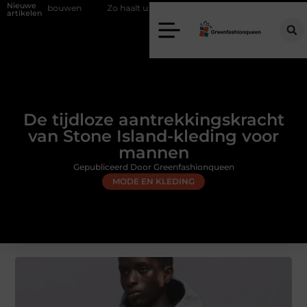
Nieuwe
wen
Zo haalt u echt vuur in huis zonder schoorsteen
Een flexibe
artikelen
De tijdloze aantrekkingskracht
van Stone Island-kleding voor
mannen
Gepubliceerd Door Greenfashionqueen
MODE EN KLEDING