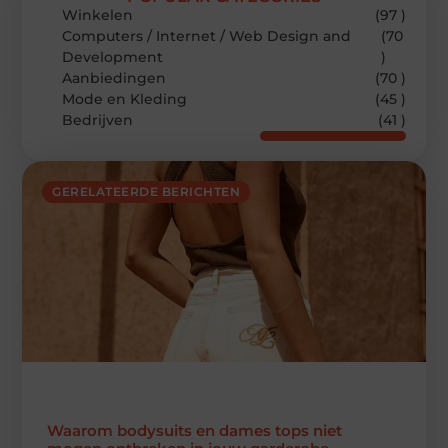
Winkelen
(97 )
Computers / Internet / Web Design and
(70
Development
)
Aanbiedingen
(70 )
Mode en Kleding
(45 )
Bedrijven
(41 )
GERELATEERDE BERICHTEN
Waarom bodysuits en dames tops niet