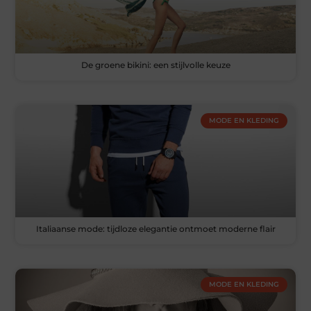
De groene bikini: een stijlvolle keuze
MODE EN KLEDING
Italiaanse mode: tijdloze elegantie ontmoet moderne flair
MODE EN KLEDING