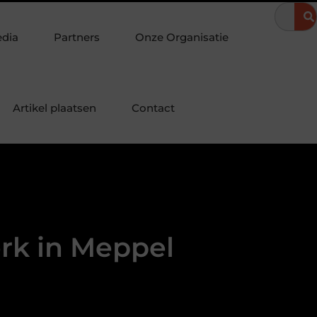
elijkheid
Motorrijles in Borne: vlot en zelfverzekerd de weg op
edia
Partners
Onze Organisatie
Artikel plaatsen
Contact
rk in Meppel