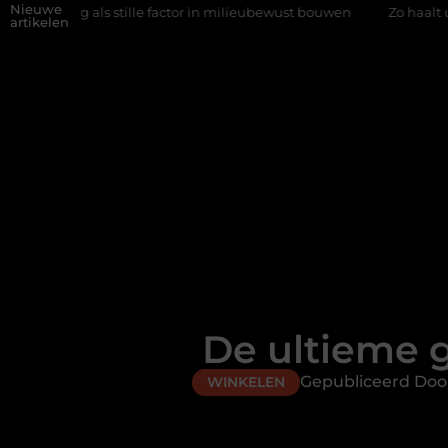
Nieuwe
als stille factor in milieubewust bouwen
Zo haalt u echt vuur in
artikelen
De ultieme 
Gepubliceerd Doo
WINKELEN