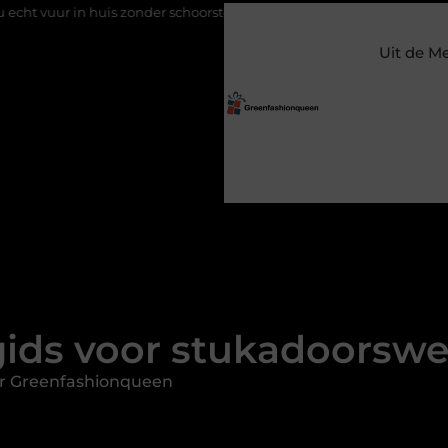
 huis zonder schoorsteen
Een flexibele bijbaan met verantwoord
Uit de M
gids voor stukadoorswe
r Greenfashionqueen