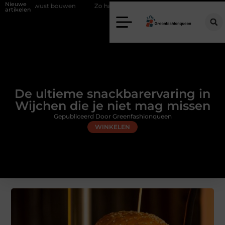
Nieuwe
ouwen
Zo haalt u echt vuur in huis zonder schoorsteen
Een flexib
artikelen
De ultieme snackbarervaring in
Wijchen die je niet mag missen
Gepubliceerd Door Greenfashionqueen
WINKELEN