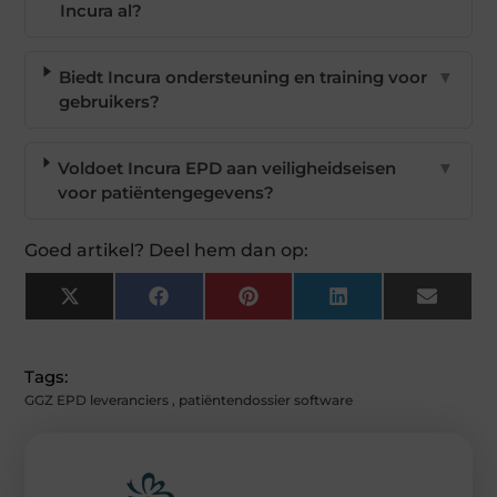
Incura al?
Biedt Incura ondersteuning en training voor
▼
gebruikers?
Voldoet Incura EPD aan veiligheidseisen
▼
voor patiëntengegevens?
Goed artikel? Deel hem dan op:
X
Facebook
Pinterest
LinkedIn
Email
(Twitter)
Tags:
GGZ EPD leveranciers
,
patiëntendossier software