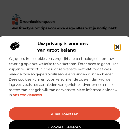
Van lifestyle tot tips voor elke dag – alles wat je nodig hebt.
Ontdek een diverse verzameling blogs en artikelen die het
dagelijks leven in al zijn facetten verkennen, van praktische
Uw privacy is voor ons
adviezen tot inspirerende verhalen.
van groot belang
Wij gebruiken cookies en vergelijkbare technologieën om uw
Bericht categorie
ervaring op onze website te verbeteren. Door deze te gebruiken,
krijgen wij inzicht in hoe u onze website bezoekt, zodat we u
waardevolle en gepersonaliseerde ervaringen kunnen bieden.
Deze cookies kunnen voor verschillende doeleinden worden
ingezet, zoals het aanbieden van gerichte advertenties en het
meten van het gebruik van de website. Meer informatie vindt u
Onze informatie
in
ons cookiebeleid
.
Goede backlinks kopen: verstandig investeren of risico nemen?
Hoe kun je écht geld verdienen met je website? Praktische strategieën en slimme keuzes
Ga Naar Bo
Alles Toestaan
Website index
Cookiebeleid (EU)
@2025 www.greenfashionqueen.nl. All Right Reserved.
Cookies Beheren