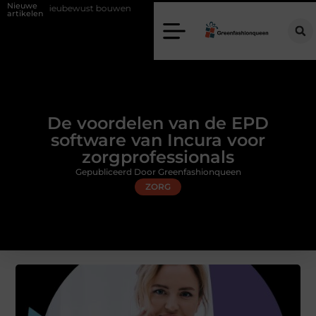
Nieuwe
or in milieubewust bouwen
Zo haalt u echt vuur in huis zonder schoors
artikelen
De voordelen van de EPD
software van Incura voor
zorgprofessionals
Gepubliceerd Door Greenfashionqueen
ZORG