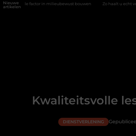
Nieuwe
factor in milieubewust bouwen
Zo haalt u echt vuur in huis zonde
artikelen
Kwaliteitsvolle l
Gepublice
DIENSTVERLENING