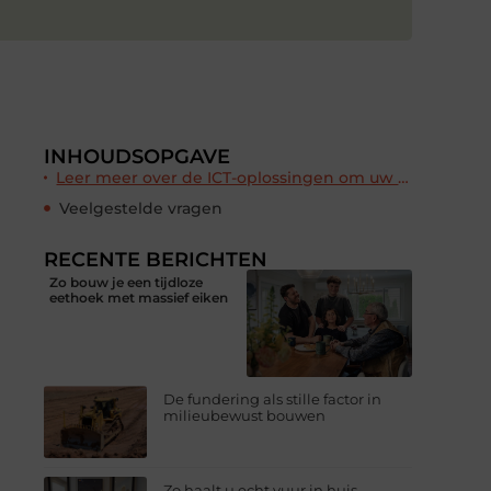
INHOUDSOPGAVE
Leer meer over de ICT-oplossingen om uw bedrijf of school vooruit te helpen
Veelgestelde vragen
RECENTE BERICHTEN
Zo bouw je een tijdloze
eethoek met massief eiken
De fundering als stille factor in
milieubewust bouwen
Zo haalt u echt vuur in huis