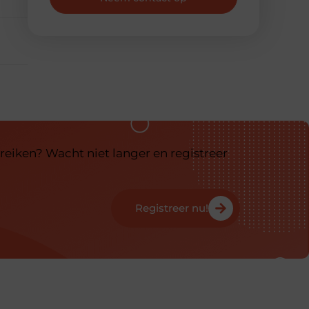
reiken? Wacht niet langer en registreer
Registreer nu!