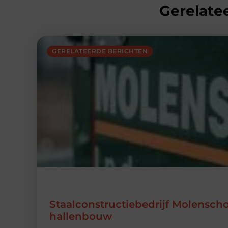
Gerelatee
GERELATEERDE BERICHTEN
Staalconstructiebedrijf Molensch
hallenbouw