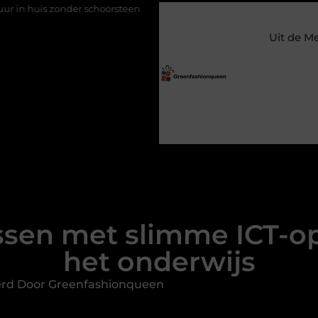
r schoorsteen
Een flexibele bijbaan met verantwoordelijkheid
Uit de M
essen met slimme ICT-o
het onderwijs
erd Door Greenfashionqueen