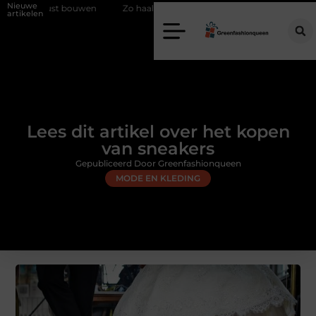
Nieuwe
 bouwen
Zo haalt u echt vuur in huis zonder schoorsteen
Een flex
artikelen
Lees dit artikel over het kopen
van sneakers
Gepubliceerd Door Greenfashionqueen
MODE EN KLEDING