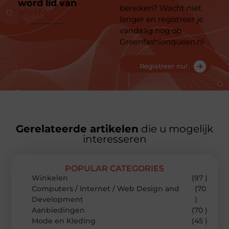
word lid van
ons
bereiken? Wacht niet
platform
langer en registreer je
vandaag nog op
Greenfashionqueen.nl
Registreer nu!
Gerelateerde artikelen
die u mogelijk
interesseren
POPULAR CATEGORIES
Winkelen
(97 )
Computers / Internet / Web Design and
(70
Development
)
Aanbiedingen
(70 )
Mode en Kleding
(45 )