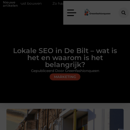
Nieuwe
eubewust bouwen
Zo haalt u echt vuur in huis zonder schoorsteen
artikelen
Lokale SEO in De Bilt – wat is
het en waarom is het
belangrijk?
Gepubliceerd Door Greenfashionqueen
MARKETING