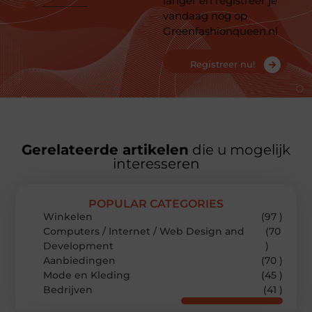
langer en registreer je
vandaag nog op
Greenfashionqueen.nl
Registreer nu!
Gerelateerde artikelen
die u mogelijk
interesseren
POPULAR CATEGORIES
Winkelen
(97 )
Computers / Internet / Web Design and
(70
Development
)
Aanbiedingen
(70 )
Mode en Kleding
(45 )
Bedrijven
(41 )