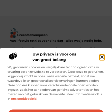
Van lifestyle tot tips voor elke dag – alles wat je nodig hebt.
Ontdek een diverse verzameling blogs en artikelen die het
dagelijks leven in al zijn facetten verkennen, van praktische
Uw privacy is voor ons
adviezen tot inspirerende verhalen.
van groot belang
Wij gebruiken cookies en vergelijkbare technologieën om uw
Bericht categorie
ervaring op onze website te verbeteren. Door deze te gebruiken,
krijgen wij inzicht in hoe u onze website bezoekt, zodat we u
waardevolle en gepersonaliseerde ervaringen kunnen bieden.
Deze cookies kunnen voor verschillende doeleinden worden
ingezet, zoals het aanbieden van gerichte advertenties en het
meten van het gebruik van de website. Meer informatie vindt u
Onze informatie
in
ons cookiebeleid
.
Goede backlinks kopen: verstandig investeren of risico nemen?
Hoe kun je écht geld verdienen met je website? Praktische strategieën en slimme keuzes