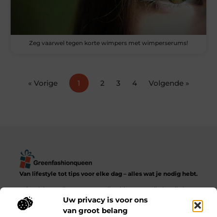
Zeg vaarwel tegen korte wimpers met wimperserums!
« Vorige
1
2
3
4
Volgende »
Van lifestyle tot tips voor elke dag – alles wat je nodig hebt.
Ontdek een diverse verzameling blogs en artikelen die het
dagelijks leven in al zijn facetten verkennen, van praktische
Uw privacy is voor ons
adviezen tot inspirerende verhalen.
van groot belang