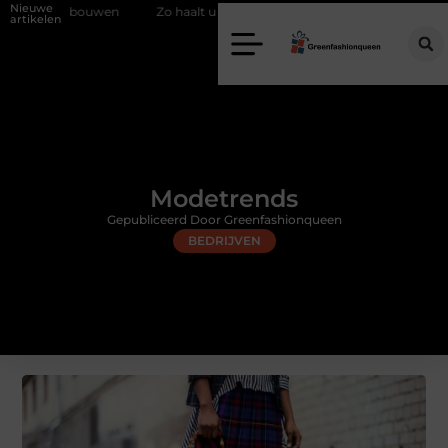
Nieuwe
wen
Zo haalt u echt vuur in huis zonder schoorsteen
Een flexibe
artikelen
Modetrends
Gepubliceerd Door Greenfashionqueen
BEDRIJVEN