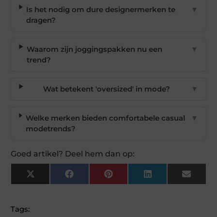
Is het nodig om dure designermerken te
▼
dragen?
Waarom zijn joggingspakken nu een
▼
trend?
Wat betekent 'oversized' in mode?
▼
Welke merken bieden comfortabele casual
▼
modetrends?
Goed artikel? Deel hem dan op:
X
Facebook
Pinterest
LinkedIn
Email
(Twitter)
Tags: