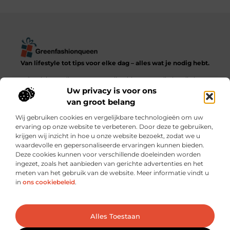
Van lifestyle tot tips voor elke dag – alles wat je nodig hebt.
Ontdek een diverse verzameling blogs en artikelen die het
dagelijks leven in al zijn facetten verkennen, van praktische
Uw privacy is voor ons
adviezen tot inspirerende verhalen.
van groot belang
Wij gebruiken cookies en vergelijkbare technologieën om uw
Bericht categorie
ervaring op onze website te verbeteren. Door deze te gebruiken,
krijgen wij inzicht in hoe u onze website bezoekt, zodat we u
waardevolle en gepersonaliseerde ervaringen kunnen bieden.
Deze cookies kunnen voor verschillende doeleinden worden
ingezet, zoals het aanbieden van gerichte advertenties en het
meten van het gebruik van de website. Meer informatie vindt u
Onze informatie
in
ons cookiebeleid
.
Goede backlinks kopen: verstandig investeren of risico nemen?
Hoe kun je écht geld verdienen met je website? Praktische strategieën en slimme keuzes
Ga Naar Bo
Alles Toestaan
Website index
Cookiebeleid (EU)