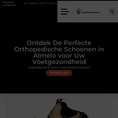
Nieuwe
alt u echt vuur in huis zonder schoorsteen
Een flexibele bijbaan met 
artikelen
Ontdek De Perfecte
Orthopedische Schoenen in
Almelo voor Uw
Voetgezondheid
Gepubliceerd Door Greenfashionqueen
WINKELEN