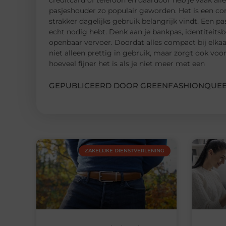
creditcard of telefoon en daardoor heb je vaak alle
pasjeshouder zo populair geworden. Het is een co
strakker dagelijks gebruik belangrijk vindt. Een 
echt nodig hebt. Denk aan je bankpas, identiteitsb
openbaar vervoer. Doordat alles compact bij elkaar
niet alleen prettig in gebruik, maar zorgt ook voo
hoeveel fijner het is als je niet meer met een
GEPUBLICEERD DOOR GREENFASHIONQUEE
ZAKELIJKE DIENSTVERLENING