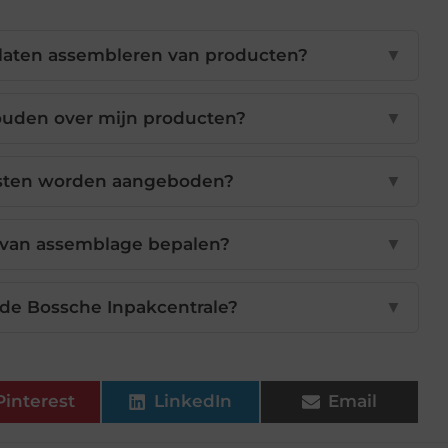
 laten assembleren van producten?
▼
ouden over mijn producten?
▼
nsten worden aangeboden?
▼
 van assemblage bepalen?
▼
 de Bossche Inpakcentrale?
▼
Pinterest
LinkedIn
Email