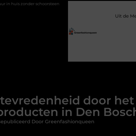
nder schoorsteen
Een flexibele bijbaan met verantwoordelijkhei
Uit de M
ttevredenheid door het
producten in Den Bosc
epubliceerd Door Greenfashionqueen