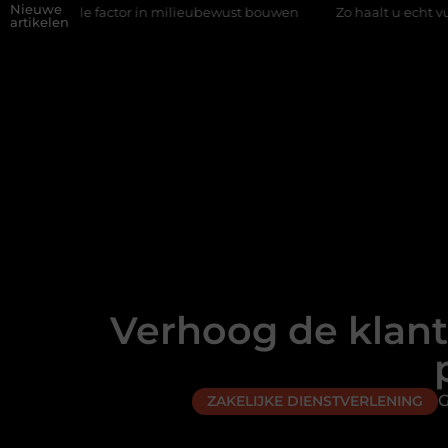
Nieuwe
le factor in milieubewust bouwen
Zo haalt u echt vuur in huis zo
artikelen
Verhoog de klan
G
ZAKELIJKE DIENSTVERLENING