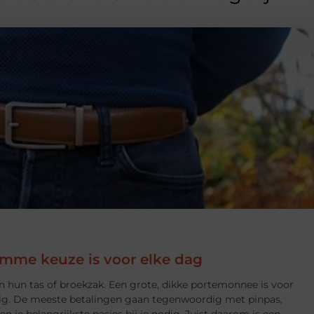
mme keuze is voor elke dag
 hun tas of broekzak. Een grote, dikke portemonnee is voor
odig. De meeste betalingen gaan tegenwoordig met pinpas,