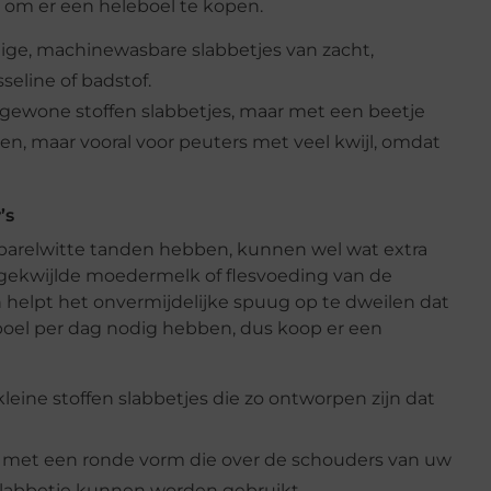
 om er een heleboel te kopen.
dige, machinewasbare slabbetjes van zacht,
seline of badstof.
 gewone stoffen slabbetjes, maar met een beetje
ijden, maar vooral voor peuters met veel kwijl, omdat
’s
f parelwitte tanden hebben, kunnen wel wat extra
gekwijlde moedermelk of flesvoeding van de
en helpt het onvermijdelijke spuug op te dweilen dat
eboel per dag nodig hebben, dus koop er een
 kleine stoffen slabbetjes die zo ontworpen zijn dat
 met een ronde vorm die over de schouders van uw
labbetje kunnen worden gebruikt.