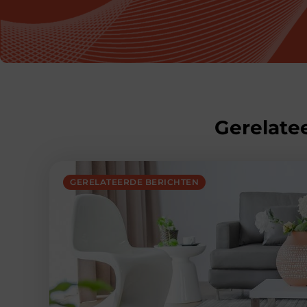
Gerelatee
GERELATEERDE BERICHTEN