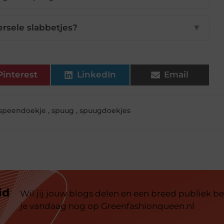
ersele slabbetjes?
▼
Pinterest
LinkedIn
Email
speendoekje
,
spuug
,
spuugdoekjes
id
Wil jij jouw blogs delen en een breed publiek be
je vandaag nog op Greenfashionqueen.nl