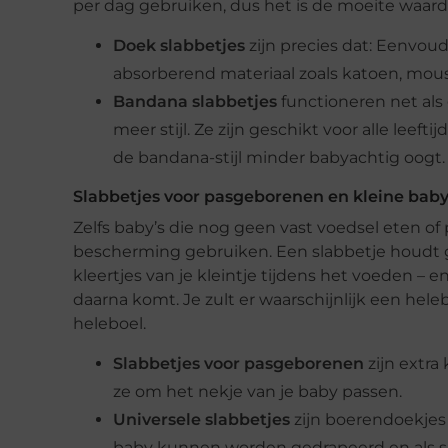
per dag gebruiken, dus het is de moeite waard
Doek slabbetjes
zijn precies dat: Eenvou
absorberend materiaal zoals katoen, mous
Bandana slabbetjes
functioneren net als
meer stijl. Ze zijn geschikt voor alle leeft
de bandana-stijl minder babyachtig oogt.
Slabbetjes voor pasgeborenen en kleine baby
Zelfs baby’s die nog geen vast voedsel eten o
bescherming gebruiken. Een slabbetje houdt 
kleertjes van je kleintje tijdens het voeden – 
daarna komt. Je zult er waarschijnlijk een hel
heleboel.
Slabbetjes voor pasgeborenen
zijn extra
ze om het nekje van je baby passen.
Universele slabbetjes
zijn boerendoekjes
baby kunnen worden gedrapeerd en als s