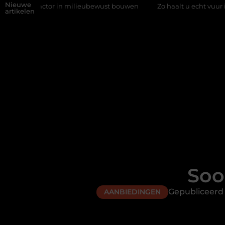
Nieuwe
or in milieubewust bouwen
Zo haalt u echt vuur in huis zonder sc
artikelen
Soo
Gepubliceerd
AANBIEDINGEN