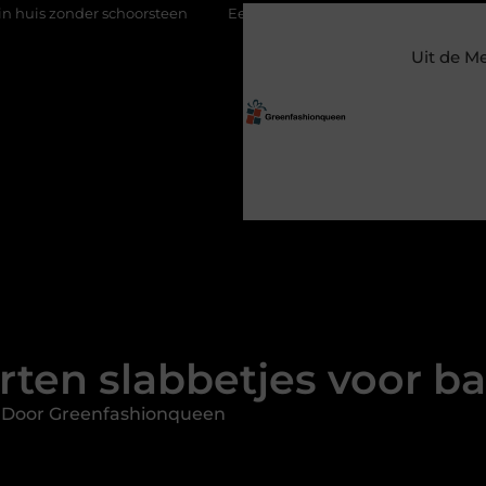
hoorsteen
Een flexibele bijbaan met verantwoordelijkheid
Uit de M
rten slabbetjes voor ba
 Door Greenfashionqueen