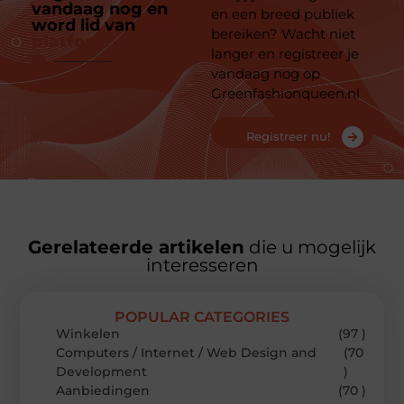
vandaag nog en
en een breed publiek
word lid van
ons
bereiken? Wacht niet
platform
langer en registreer je
vandaag nog op
Greenfashionqueen.nl
Registreer nu!
Gerelateerde artikelen
die u mogelijk
interesseren
POPULAR CATEGORIES
Winkelen
(97 )
Computers / Internet / Web Design and
(70
Development
)
Aanbiedingen
(70 )