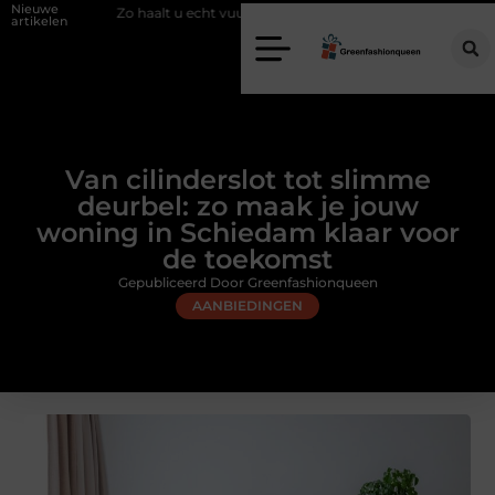
Nieuwe
aalt u echt vuur in huis zonder schoorsteen
Een flexibele bijbaan me
artikelen
Van cilinderslot tot slimme
deurbel: zo maak je jouw
woning in Schiedam klaar voor
de toekomst
Gepubliceerd Door Greenfashionqueen
AANBIEDINGEN