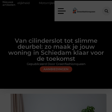
Nieuwe
Motorrijles in Borne: vlot en zelfverzekerd de weg op
Vochtprob
artikelen
Van cilinderslot tot slimme
deurbel: zo maak je jouw
woning in Schiedam klaar voor
de toekomst
Gepubliceerd Door Greenfashionqueen
AANBIEDINGEN