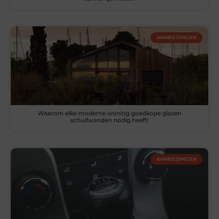
AANBIEDINGEN
Waarom elke moderne woning goedkope glazen
schuifwanden nodig heeft!
AANBIEDINGEN