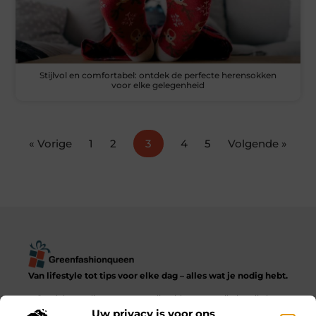
Stijlvol en comfortabel: ontdek de perfecte herensokken
voor elke gelegenheid
« Vorige
1
2
3
4
5
Volgende »
Van lifestyle tot tips voor elke dag – alles wat je nodig hebt.
Ontdek een diverse verzameling blogs en artikelen die het
dagelijks leven in al zijn facetten verkennen, van praktische
Uw privacy is voor ons