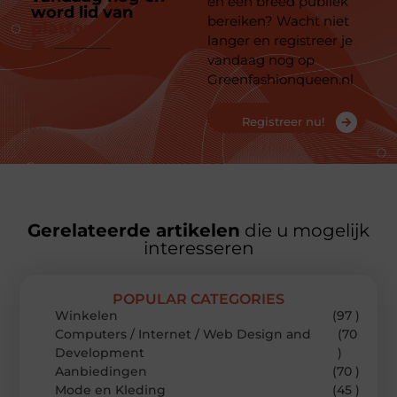
en een breed publiek
word lid van
ons
bereiken? Wacht niet
platform
langer en registreer je
vandaag nog op
Greenfashionqueen.nl
Registreer nu!
Gerelateerde artikelen
die u mogelijk
interesseren
POPULAR CATEGORIES
Winkelen
(97 )
Computers / Internet / Web Design and
(70
Development
)
Aanbiedingen
(70 )
Mode en Kleding
(45 )