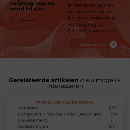
vandaag nog en
en een breed publiek
word lid van
ons
bereiken? Wacht niet
platform
langer en registreer je
vandaag nog op
Greenfashionqueen.nl
Registreer nu!
Gerelateerde artikelen
die u mogelijk
interesseren
POPULAR CATEGORIES
Winkelen
(97 )
Computers / Internet / Web Design and
(70
Development
)
Aanbiedingen
(70 )