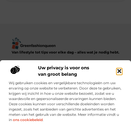
Van lifestyle tot tips voor elke dag – alles wat je nodig hebt.
Ontdek een diverse verzameling blogs en artikelen die het
dagelijks leven in al zijn facetten verkennen, van praktische
Uw privacy is voor ons
adviezen tot inspirerende verhalen.
van groot belang
Wij gebruiken cookies en vergelijkbare technologieën om uw
Bericht categorie
ervaring op onze website te verbeteren. Door deze te gebruiken,
krijgen wij inzicht in hoe u onze website bezoekt, zodat we u
waardevolle en gepersonaliseerde ervaringen kunnen bieden.
Deze cookies kunnen voor verschillende doeleinden worden
ingezet, zoals het aanbieden van gerichte advertenties en het
meten van het gebruik van de website. Meer informatie vindt u
Onze informatie
in
ons cookiebeleid
.
Goede backlinks kopen: verstandig investeren of risico nemen?
Hoe kun je écht geld verdienen met je website? Praktische strategieën en slimme keuzes