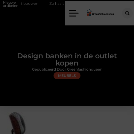
Nieuwe
ust bouwen
Zo haalt u echt vuur in huis zonder schoorsteen
Een f
artikelen
Design banken in de outlet
kopen
Gepubliceerd Door Greenfashionqueen
MEUBELS