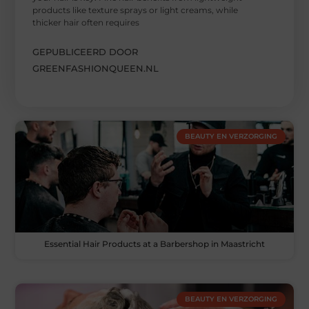
products like texture sprays or light creams, while
thicker hair often requires
GEPUBLICEERD DOOR
GREENFASHIONQUEEN.NL
BEAUTY EN VERZORGING
Essential Hair Products at a Barbershop in Maastricht
BEAUTY EN VERZORGING