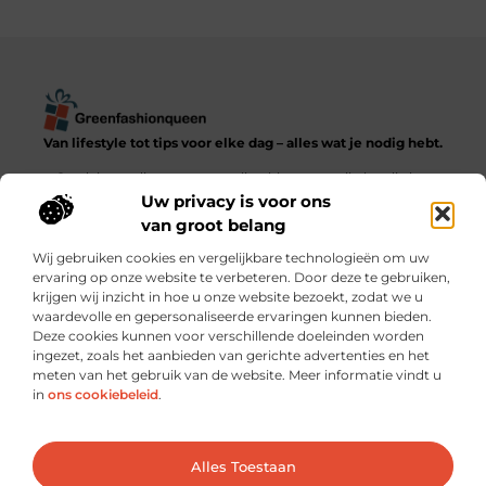
Van lifestyle tot tips voor elke dag – alles wat je nodig hebt.
Ontdek een diverse verzameling blogs en artikelen die het
dagelijks leven in al zijn facetten verkennen, van praktische
Uw privacy is voor ons
adviezen tot inspirerende verhalen.
van groot belang
Wij gebruiken cookies en vergelijkbare technologieën om uw
Bericht categorie
ervaring op onze website te verbeteren. Door deze te gebruiken,
krijgen wij inzicht in hoe u onze website bezoekt, zodat we u
waardevolle en gepersonaliseerde ervaringen kunnen bieden.
Deze cookies kunnen voor verschillende doeleinden worden
ingezet, zoals het aanbieden van gerichte advertenties en het
meten van het gebruik van de website. Meer informatie vindt u
Onze informatie
in
ons cookiebeleid
.
Goede backlinks kopen: verstandig investeren of risico nemen?
Hoe kun je écht geld verdienen met je website? Praktische strategieën en slimme keuzes
Ga Naar Bo
Alles Toestaan
Website index
Cookiebeleid (EU)