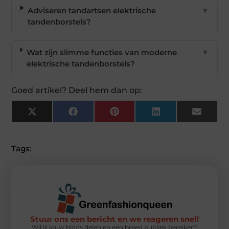
Adviseren tandartsen elektrische
▼
tandenborstels?
Wat zijn slimme functies van moderne
▼
elektrische tandenborstels?
Goed artikel? Deel hem dan op:
X
Facebook
Pinterest
LinkedIn
Email
(Twitter)
Tags:
Stuur ons een bericht en we reageren snel!
Wil jij jouw blogs delen en een breed publiek bereiken?