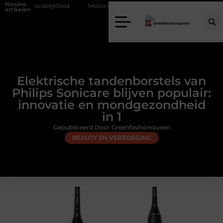
Nieuwe
id
Motorrijles in Borne: vlot en zelfverzekerd de weg op
Vochtpr
artikelen
Elektrische tandenborstels van
Philips Sonicare blijven populair:
innovatie en mondgezondheid
in 1
Gepubliceerd Door Greenfashionqueen
BEAUTY EN VERZORGING