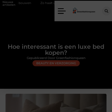
Nieuwe
bouwen
Zo haalt u echt vuur in huis zonder schoorsteen
Een flex
artikelen
Hoe interessant is een luxe bed
kopen?
Gepubliceerd Door Greenfashionqueen
BEAUTY EN VERZORGING