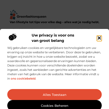
Van lifestyle tot tips voor elke dag – alles wat je nodig hebt.
Ontdek een diverse verzameling blogs en artikelen die het
dagelijks leven in al zijn facetten verkennen, van praktische
Uw privacy is voor ons
adviezen tot inspirerende verhalen.
van groot belang
Wij gebruiken cookies en vergelijkbare technologieën om uw
Bericht categorie
ervaring op onze website te verbeteren. Door deze te gebruiken,
krijgen wij inzicht in hoe u onze website bezoekt, zodat we u
waardevolle en gepersonaliseerde ervaringen kunnen bieden.
Deze cookies kunnen voor verschillende doeleinden worden
ingezet, zoals het aanbieden van gerichte advertenties en het
meten van het gebruik van de website. Meer informatie vindt u
Onze informatie
in
ons cookiebeleid
.
Goede backlinks kopen: verstandig investeren of risico nemen?
Hoe kun je écht geld verdienen met je website? Praktische strategieën en slimme keuzes
Ga Naar Bo
Alles Toestaan
Website index
Cookiebeleid (EU)
@2025 www.greenfashionqueen.nl. All Right Reserved.
Cookies Beheren