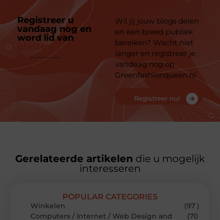
Registreer u
Wil jij jouw blogs delen
vandaag nog en
en een breed publiek
word lid van
ons
bereiken? Wacht niet
platform
langer en registreer je
vandaag nog op
Greenfashionqueen.nl
Registreer nu!
Gerelateerde artikelen
die u mogelijk
interesseren
POPULAR CATEGORIES
Winkelen
(97 )
Computers / Internet / Web Design and
(70