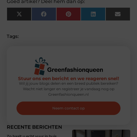
Goed artikel? Deel hem dan op:
X
Facebook
Pinterest
LinkedIn
Email
(Twitter)
Tags:
Stuur ons een bericht en we reageren snel!
Wil jij jouw blogs delen en een breed publiek bereiken?
Wacht niet langer en registreer je vandaag nog op
Greenfashionqueen.nl
Neem contact op
RECENTE BERICHTEN
Zo haalt u echt vuur in huis