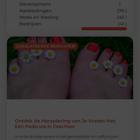
Development
)
Aanbiedingen
(70 )
Mode en Kleding
(45 )
Bedrijven
(41 )
GERELATEERDE BERICHTEN
Ontdek de Heropleving van Je Voeten Met
Een Pedicure in Drachten
In onze drukke levens is het gemakkelijk om zelfzorg en