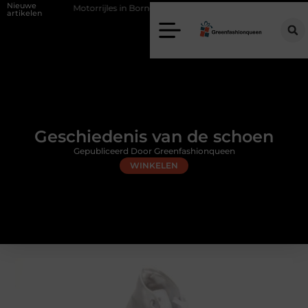
Nieuwe
Motorrijles in Borne: vlot en zelfverzekerd de weg op
Vochtproblemen 
artikelen
Geschiedenis van de schoen
Gepubliceerd Door Greenfashionqueen
WINKELEN