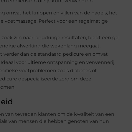
eken en diensten die je kunt verwachten:
ng omvat het knippen en vijlen van de nagels, het
e voetmassage. Perfect voor een regelmatige
 zoek zijn naar langdurige resultaten, biedt een gel
tendige afwerking die wekenlang meegaat.
at verder dan de standaard pedicure en omvat
 Ideaal voor ultieme ontspanning en verwennerij.
cifieke voetproblemen zoals diabetes of
edicure gespecialiseerde zorg om deze
komen.
heid
en van tevreden klanten om de kwaliteit van een
monials van mensen die hebben genoten van hun