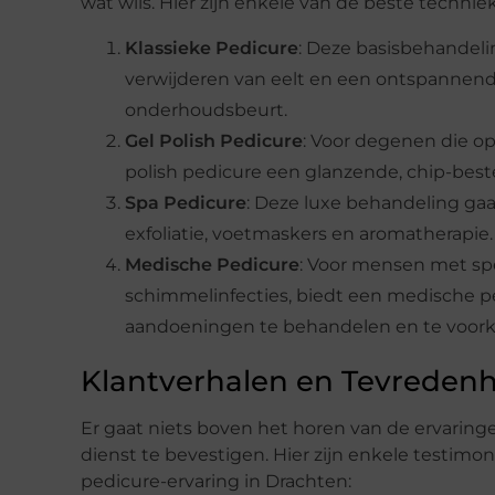
wat wils. Hier zijn enkele van de beste techni
Klassieke Pedicure
: Deze basisbehandeli
verwijderen van eelt en een ontspannend
onderhoudsbeurt.
Gel Polish Pedicure
: Voor degenen die op
polish pedicure een glanzende, chip-bes
Spa Pedicure
: Deze luxe behandeling ga
exfoliatie, voetmaskers en aromatherapie.
Medische Pedicure
: Voor mensen met spe
schimmelinfecties, biedt een medische p
aandoeningen te behandelen en te voor
Klantverhalen en Tevreden
Er gaat niets boven het horen van de ervaring
dienst te bevestigen. Hier zijn enkele testi
pedicure-ervaring in Drachten: