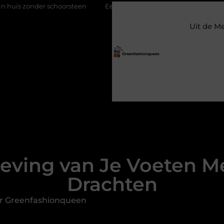
schoorsteen
Een flexibele bijbaan met verantwoordelijkheid
Uit de M
eving van Je Voeten Me
Drachten
r Greenfashionqueen