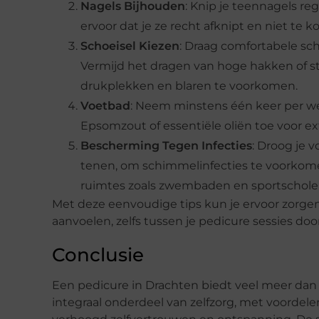
Nagels Bijhouden
: Knip je teennagels r
ervoor dat je ze recht afknipt en niet te ko
Schoeisel Kiezen
: Draag comfortabele s
Vermijd het dragen van hoge hakken of s
drukplekken en blaren te voorkomen.
Voetbad
: Neem minstens één keer per 
Epsomzout of essentiële oliën toe voor e
Bescherming Tegen Infecties
: Droog je 
tenen, om schimmelinfecties te voorkome
ruimtes zoals zwembaden en sportschole
Met deze eenvoudige tips kun je ervoor zorgen 
aanvoelen, zelfs tussen je pedicure sessies door
Conclusie
Een pedicure in Drachten biedt veel meer dan 
integraal onderdeel van zelfzorg, met voordel