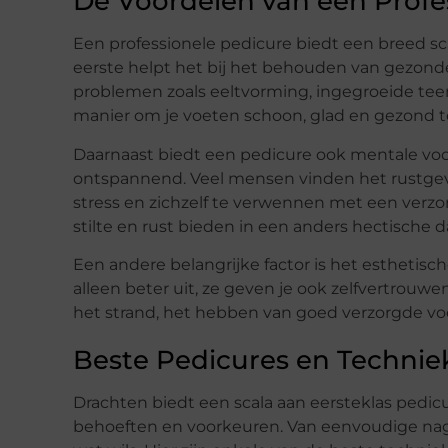
De Voordelen van een Profe
Een professionele pedicure biedt een breed sca
eerste helpt het bij het behouden van gezon
problemen zoals eeltvorming, ingegroeide teen
manier om je voeten schoon, glad en gezond 
Daarnaast biedt een pedicure ook mentale voor
ontspannend. Veel mensen vinden het rustge
stress en zichzelf te verwennen met een ver
stilte en rust bieden in een anders hectische d
Een andere belangrijke factor is het esthetisc
alleen beter uit, ze geven je ook zelfvertrouwe
het strand, het hebben van goed verzorgde vo
Beste Pedicures en Technie
Drachten biedt een scala aan eersteklas pedicu
behoeften en voorkeuren. Van eenvoudige nagel