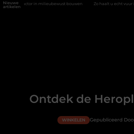
Nieuwe
tor in milieubewust bouwen
Zo haalt u echt vuur in huis zonder 
artikelen
Ontdek de Heropl
Gepubliceerd Doo
WINKELEN