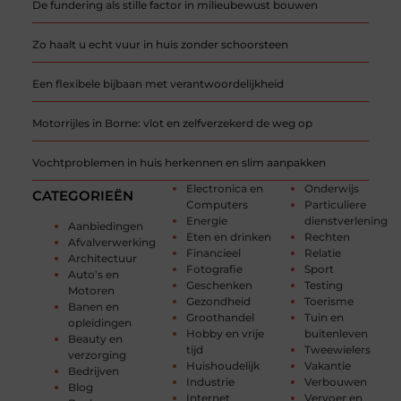
De fundering als stille factor in milieubewust bouwen
Zo haalt u echt vuur in huis zonder schoorsteen
Een flexibele bijbaan met verantwoordelijkheid
Motorrijles in Borne: vlot en zelfverzekerd de weg op
Vochtproblemen in huis herkennen en slim aanpakken
Electronica en
Onderwijs
CATEGORIEËN
Computers
Particuliere
Energie
dienstverlening
Aanbiedingen
Eten en drinken
Rechten
Afvalverwerking
Financieel
Relatie
Architectuur
Fotografie
Sport
Auto's en
Geschenken
Testing
Motoren
Gezondheid
Toerisme
Banen en
Groothandel
Tuin en
opleidingen
Hobby en vrije
buitenleven
Beauty en
tijd
Tweewielers
verzorging
Huishoudelijk
Vakantie
Bedrijven
Industrie
Verbouwen
Blog
Internet
Vervoer en