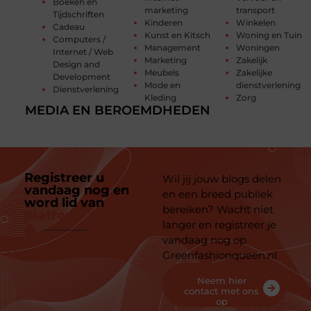
Boeken en
marketing
transport
Tijdschriften
Kinderen
Winkelen
Cadeau
Kunst en Kitsch
Woning en Tuin
Computers /
Management
Woningen
Internet / Web
Marketing
Zakelijk
Design and
Meubels
Zakelijke
Development
Mode en
dienstverlening
Dienstverlening
Kleding
Zorg
MEDIA EN BEROEMDHEDEN
Registreer u
Wil jij jouw blogs delen
vandaag nog en
en een breed publiek
word lid van
ons
bereiken? Wacht niet
platform
langer en registreer je
vandaag nog op
Greenfashionqueen.nl
Neem hier
contact met ons
op