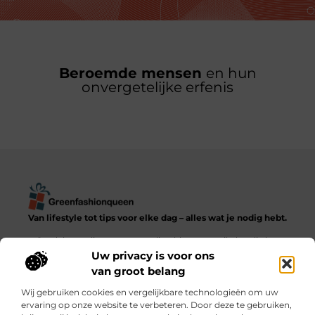
Beroemde mensen
en hun
onvergetelijke erfenis
Van lifestyle tot tips voor elke dag – alles wat je nodig hebt.
Ontdek een diverse verzameling blogs en artikelen die het
dagelijks leven in al zijn facetten verkennen, van praktische
Uw privacy is voor ons
adviezen tot inspirerende verhalen.
van groot belang
Wij gebruiken cookies en vergelijkbare technologieën om uw
Bericht categorie
ervaring op onze website te verbeteren. Door deze te gebruiken,