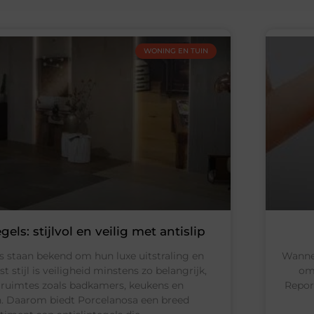
WONING EN TUIN
els: stijlvol en veilig met antislip
s staan bekend om hun luxe uitstraling en
Wannee
t stijl is veiligheid minstens zo belangrijk,
om
e ruimtes zoals badkamers, keukens en
Report
n. Daarom biedt Porcelanosa een breed