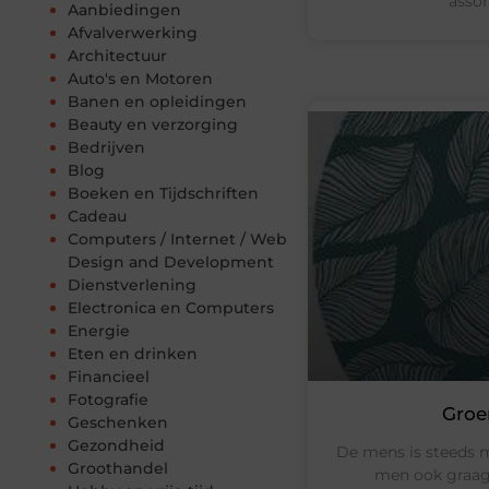
assor
Aanbiedingen
Afvalverwerking
Architectuur
Auto's en Motoren
Banen en opleidingen
Beauty en verzorging
Bedrijven
Blog
Boeken en Tijdschriften
Cadeau
Computers / Internet / Web
Design and Development
Dienstverlening
Electronica en Computers
Energie
Eten en drinken
Financieel
Fotografie
Groen
Geschenken
Gezondheid
De mens is steeds 
Groothandel
men ook graag n