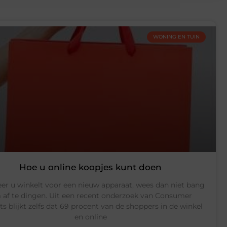
WONING EN TUIN
Hoe u online koopjes kunt doen
r u winkelt voor een nieuw apparaat, wees dan niet bang
 af te dingen. Uit een recent onderzoek van Consumer
s blijkt zelfs dat 69 procent van de shoppers in de winkel
en online