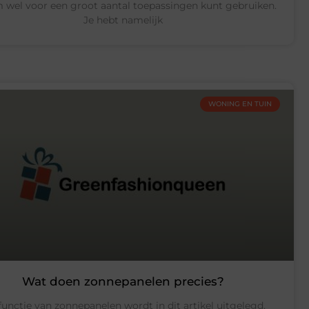
m wel voor een groot aantal toepassingen kunt gebruiken.
Je hebt namelijk
WONING EN TUIN
Wat doen zonnepanelen precies?
functie van zonnepanelen wordt in dit artikel uitgelegd.