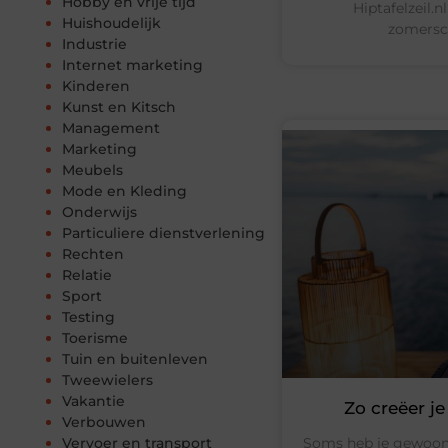
Hobby en vrije tijd
Hiptafelzeil.
Huishoudelijk
zomersco
Industrie
Internet marketing
Kinderen
Kunst en Kitsch
Management
Marketing
Meubels
Mode en Kleding
Onderwijs
Particuliere dienstverlening
Rechten
Relatie
Sport
Testing
Toerisme
Tuin en buitenleven
Tweewielers
Vakantie
Zo creëer je
Verbouwen
Soms heb je gewoon e
Vervoer en transport