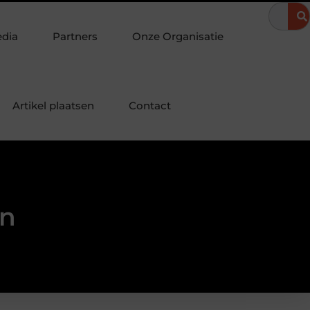
rdelijkheid
Motorrijles in Borne: vlot en zelfverzekerd de weg op
edia
Partners
Onze Organisatie
Artikel plaatsen
Contact
in