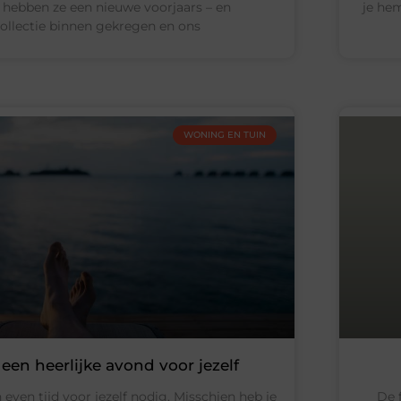
nl hebben ze een nieuwe voorjaars – en
je he
llectie binnen gekregen en ons
WONING EN TUIN
 een heerlijke avond voor jezelf
ven tijd voor jezelf nodig. Misschien heb je
De 