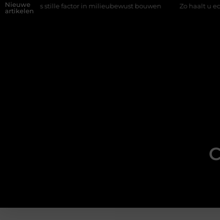
Nieuwe
 als stille factor in milieubewust bouwen
Zo haalt u echt vuur 
artikelen
C