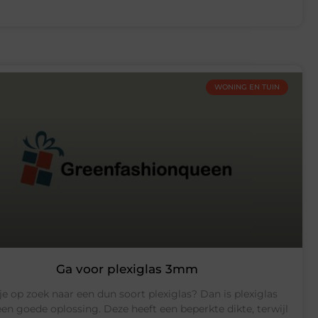
WONING EN TUIN
Ga voor plexiglas 3mm
je op zoek naar een dun soort plexiglas? Dan is plexiglas
n goede oplossing. Deze heeft een beperkte dikte, terwijl