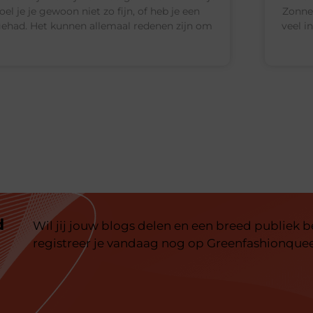
el je je gewoon niet zo fijn, of heb je een
Zonnep
gehad. Het kunnen allemaal redenen zijn om
veel i
d
Wil jij jouw blogs delen en een breed publiek 
registreer je vandaag nog op Greenfashionquee