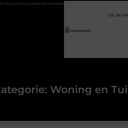
in huis zonder schoorsteen
Een flexibele bijbaan met verantwoo
Uit de M
ategorie: Woning en Tu