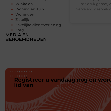
het druk gehad, vo
Winkelen
vervelend gesprek 
Woning en Tuin
Woningen
Zakelijk
Zakelijke dienstverlening
Zorg
MEDIA EN
BEROEMDHEDEN
Registreer u vandaag nog en wor
lid van
ons platform