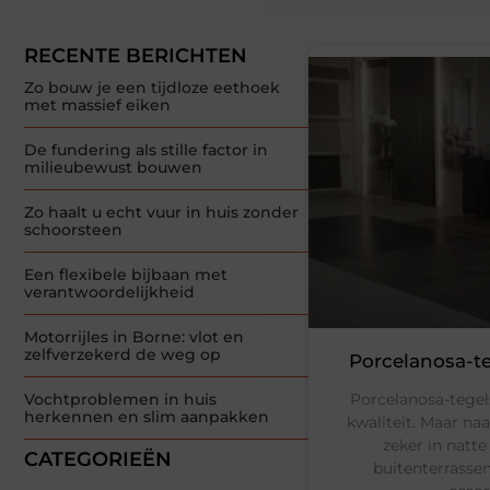
RECENTE BERICHTEN
Zo bouw je een tijdloze eethoek
met massief eiken
De fundering als stille factor in
milieubewust bouwen
Zo haalt u echt vuur in huis zonder
schoorsteen
Een flexibele bijbaan met
verantwoordelijkheid
Motorrijles in Borne: vlot en
zelfverzekerd de weg op
Porcelanosa-teg
Porcelanosa-tegel
Vochtproblemen in huis
herkennen en slim aanpakken
kwaliteit. Maar naas
zeker in natt
CATEGORIEËN
buitenterrasse