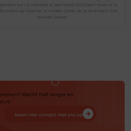
anelen kun je namelijk al een lange tijd kopen maar er is
nformatie op internet te vinden. Zeker als je druk bent met
klussen, koken
bereiken? Wacht niet langer en
n.nl
Neem hier contact met ons op