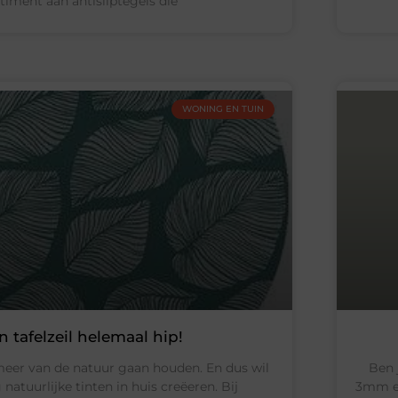
timent aan antisliptegels die
WONING EN TUIN
 tafelzeil helemaal hip!
meer van de natuur gaan houden. En dus wil
Ben 
atuurlijke tinten in huis creëeren. Bij
3mm ee