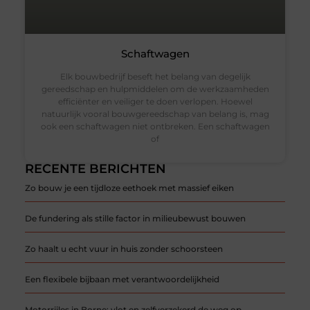
Schaftwagen
Elk bouwbedrijf beseft het belang van degelijk
gereedschap en hulpmiddelen om de werkzaamheden
efficiënter en veiliger te doen verlopen. Hoewel
natuurlijk vooral bouwgereedschap van belang is, mag
ook een schaftwagen niet ontbreken. Een schaftwagen
of
RECENTE BERICHTEN
Zo bouw je een tijdloze eethoek met massief eiken
De fundering als stille factor in milieubewust bouwen
Zo haalt u echt vuur in huis zonder schoorsteen
Een flexibele bijbaan met verantwoordelijkheid
Motorrijles in Borne: vlot en zelfverzekerd de weg op