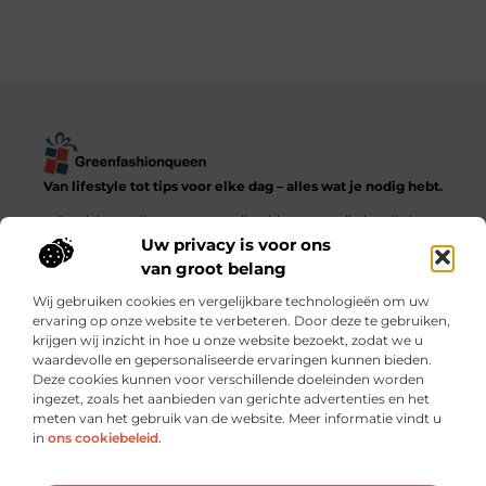
Van lifestyle tot tips voor elke dag – alles wat je nodig hebt.
Ontdek een diverse verzameling blogs en artikelen die het
dagelijks leven in al zijn facetten verkennen, van praktische
Uw privacy is voor ons
adviezen tot inspirerende verhalen.
van groot belang
Wij gebruiken cookies en vergelijkbare technologieën om uw
Bericht categorie
ervaring op onze website te verbeteren. Door deze te gebruiken,
krijgen wij inzicht in hoe u onze website bezoekt, zodat we u
waardevolle en gepersonaliseerde ervaringen kunnen bieden.
Deze cookies kunnen voor verschillende doeleinden worden
ingezet, zoals het aanbieden van gerichte advertenties en het
meten van het gebruik van de website. Meer informatie vindt u
Onze informatie
in
ons cookiebeleid
.
Goede backlinks kopen: verstandig investeren of risico nemen?
Hoe kun je écht geld verdienen met je website? Praktische strategieën en slimme keuzes