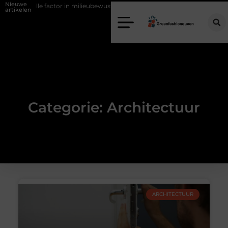
Nieuwe
ng als stille factor in milieubewust bouwen
Zo haalt u echt vuur in h
artikelen
Categorie: Architectuur
ARCHITECTUUR