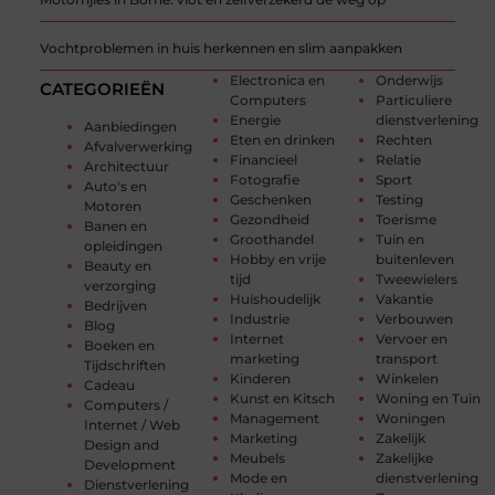
Vochtproblemen in huis herkennen en slim aanpakken
Electronica en
Onderwijs
CATEGORIEËN
Computers
Particuliere
Energie
dienstverlening
Aanbiedingen
Eten en drinken
Rechten
Afvalverwerking
Financieel
Relatie
Architectuur
Fotografie
Sport
Auto's en
Geschenken
Testing
Motoren
Gezondheid
Toerisme
Banen en
Groothandel
Tuin en
opleidingen
Hobby en vrije
buitenleven
Beauty en
tijd
Tweewielers
verzorging
Huishoudelijk
Vakantie
Bedrijven
Industrie
Verbouwen
Blog
Internet
Vervoer en
Boeken en
marketing
transport
Tijdschriften
Kinderen
Winkelen
Cadeau
Kunst en Kitsch
Woning en Tuin
Computers /
Management
Woningen
Internet / Web
Marketing
Zakelijk
Design and
Meubels
Zakelijke
Development
Mode en
dienstverlening
Dienstverlening