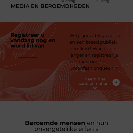
Kleding
Zorg
MEDIA EN BEROEMDHEDEN
Registreer u
Wil jij jouw blogs delen
vandaag nog en
en een breed publiek
word lid van
ons
bereiken? Wacht niet
platform
langer en registreer je
vandaag nog op
Greenfashionqueen.nl
Neem hier
contact met ons
op
Beroemde mensen
en hun
onvergetelijke erfenis