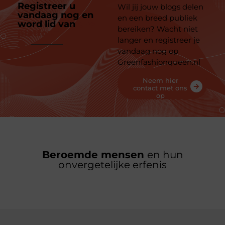
Registreer u
Wil jij jouw blogs delen
vandaag nog en
en een breed publiek
word lid van
ons
bereiken? Wacht niet
platform
langer en registreer je
vandaag nog op
Greenfashionqueen.nl
Neem hier
contact met ons
op
Beroemde mensen
en hun
onvergetelijke erfenis