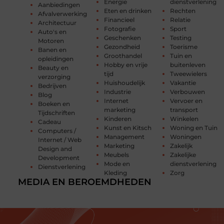
Energie
dienstverlening
Aanbiedingen
Eten en drinken
Rechten
Afvalverwerking
Financieel
Relatie
Architectuur
Fotografie
Sport
Auto's en
Geschenken
Testing
Motoren
Gezondheid
Toerisme
Banen en
Groothandel
Tuin en
opleidingen
Hobby en vrije
buitenleven
Beauty en
tijd
Tweewielers
verzorging
Huishoudelijk
Vakantie
Bedrijven
Industrie
Verbouwen
Blog
Internet
Vervoer en
Boeken en
marketing
transport
Tijdschriften
Kinderen
Winkelen
Cadeau
Kunst en Kitsch
Woning en Tuin
Computers /
Management
Woningen
Internet / Web
Marketing
Zakelijk
Design and
Meubels
Zakelijke
Development
Mode en
dienstverlening
Dienstverlening
Kleding
Zorg
MEDIA EN BEROEMDHEDEN