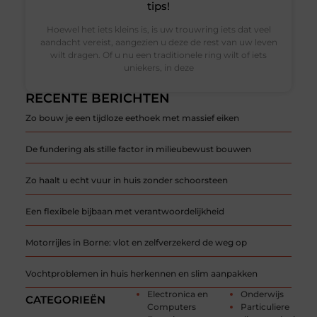
tips!
Hoewel het iets kleins is, is uw trouwring iets dat veel
aandacht vereist, aangezien u deze de rest van uw leven
wilt dragen. Of u nu een traditionele ring wilt of iets
uniekers, in deze
RECENTE BERICHTEN
Zo bouw je een tijdloze eethoek met massief eiken
De fundering als stille factor in milieubewust bouwen
Zo haalt u echt vuur in huis zonder schoorsteen
Een flexibele bijbaan met verantwoordelijkheid
Motorrijles in Borne: vlot en zelfverzekerd de weg op
Vochtproblemen in huis herkennen en slim aanpakken
Electronica en
Onderwijs
CATEGORIEËN
Computers
Particuliere