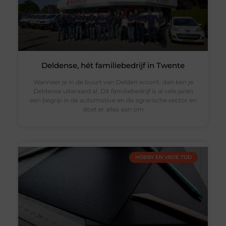
Deldense, hét familiebedrijf in Twente
Wanneer je in de buurt van Delden woont, dan ken je
Deldense uiteraard al. Dit familiebedrijf is al vele jaren
een begrip in de automotive en de agrarische sector en
doet er alles aan om
HOBBY EN VRIJE TIJD