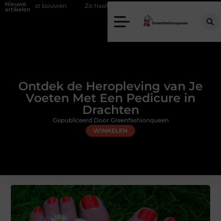
Nieuwe
Zo haalt u echt vuur in huis zonder schoorsteen
Een flexibele 
artikelen
Ontdek de Heropleving van Je
Voeten Met Een Pedicure in
Drachten
Gepubliceerd Door Greenfashionqueen
WINKELEN