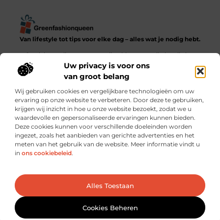
Van lifestyle tot tips voor elke dag – alles wat je nodig hebt.
Ontdek een diverse verzameling blogs en artikelen die het
dagelijks leven in al zijn facetten verkennen, van praktische
Uw privacy is voor ons
adviezen tot inspirerende verhalen.
van groot belang
Wij gebruiken cookies en vergelijkbare technologieën om uw
Bericht categorie
ervaring op onze website te verbeteren. Door deze te gebruiken,
krijgen wij inzicht in hoe u onze website bezoekt, zodat we u
waardevolle en gepersonaliseerde ervaringen kunnen bieden.
Deze cookies kunnen voor verschillende doeleinden worden
ingezet, zoals het aanbieden van gerichte advertenties en het
meten van het gebruik van de website. Meer informatie vindt u
Onze informatie
in
ons cookiebeleid
.
Goede backlinks kopen: verstandig investeren of risico nemen?
Hoe kun je écht geld verdienen met je website? Praktische strategieën en slimme keuzes
Ga Naar Bo
Alles Toestaan
Website index
Cookiebeleid (EU)
@2025 www.greenfashionqueen.nl. All Right Reserved.
Cookies Beheren