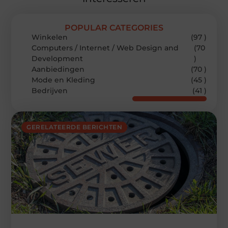
POPULAR CATEGORIES
Winkelen
(97 )
Computers / Internet / Web Design and
(70
Development
)
Aanbiedingen
(70 )
Mode en Kleding
(45 )
Bedrijven
(41 )
GERELATEERDE BERICHTEN