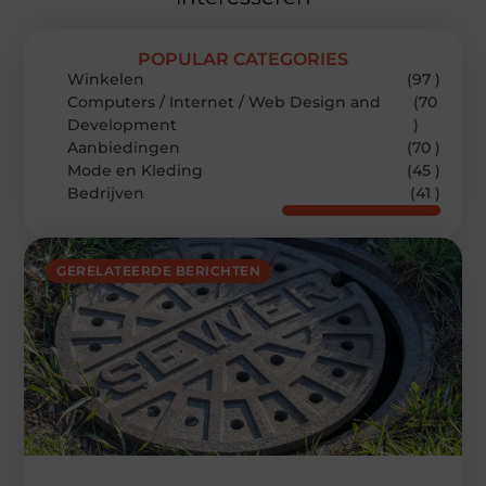
POPULAR CATEGORIES
Winkelen
(97 )
Computers / Internet / Web Design and
(70
Development
)
Aanbiedingen
(70 )
Mode en Kleding
(45 )
Bedrijven
(41 )
GERELATEERDE BERICHTEN