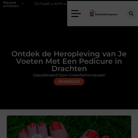
Nieuwe
haalt u echt vuur in huis zonder schoorsteen
Een flexibele bijbaan me
artikelen
Ontdek de Heropleving van Je
Voeten Met Een Pedicure in
Drachten
Gepubliceerd Door Greenfashionqueen
WINKELEN