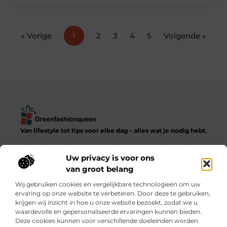
« Vorige
1
2
3
4
5
Volgende »
Van lifestyle tot tips voor elke dag – alles wat je nodig hebt.
Ontdek een diverse verzameling blogs en artikelen die het
dagelijks leven in al zijn facetten verkennen, van praktische
Uw privacy is voor ons
adviezen tot inspirerende verhalen.
van groot belang
Wij gebruiken cookies en vergelijkbare technologieën om uw
Bericht categorie
ervaring op onze website te verbeteren. Door deze te gebruiken,
krijgen wij inzicht in hoe u onze website bezoekt, zodat we u
waardevolle en gepersonaliseerde ervaringen kunnen bieden.
Deze cookies kunnen voor verschillende doeleinden worden