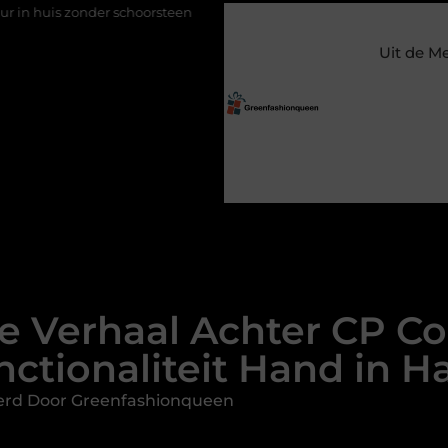
zonder schoorsteen
Een flexibele bijbaan met verantwoordelijkh
Uit de M
e Verhaal Achter CP Co
nctionaliteit Hand in H
erd Door Greenfashionqueen