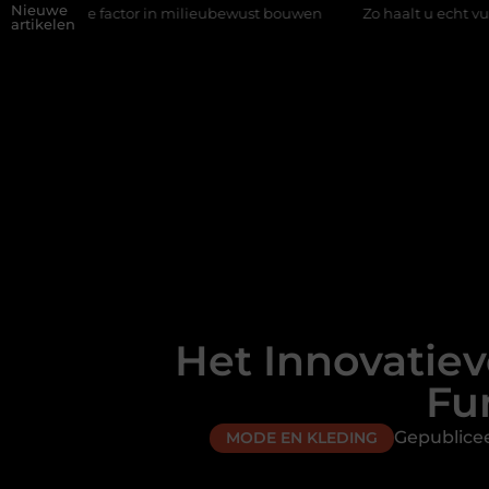
Nieuwe
lle factor in milieubewust bouwen
Zo haalt u echt vuur in huis 
artikelen
Het Innovatiev
Fu
Gepublice
MODE EN KLEDING