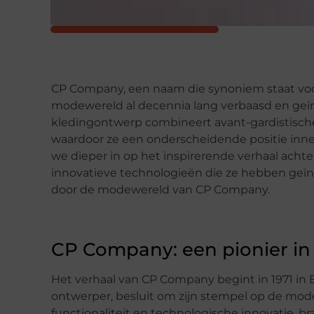
CP Company, een naam die synoniem staat voor 
modewereld al decennia lang verbaasd en ge
kledingontwerp combineert avant-gardistisch
waardoor ze een onderscheidende positie inn
we dieper in op het inspirerende verhaal acht
innovatieve technologieën die ze hebben geïn
door de modewereld van CP Company.
CP Company: een pionier i
Het verhaal van CP Company begint in 1971 in B
ontwerper, besluit om zijn stempel op de mod
functionaliteit en technologische innovatie, 