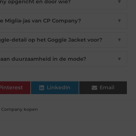
y opgericht en door wie?
▼
lle Miglia-jas van CP Company?
▼
ggle-detail op het Goggle Jacket voor?
▼
 aan duurzaamheid in de mode?
▼
Pinterest
LinkedIn
Email
 Company kopen