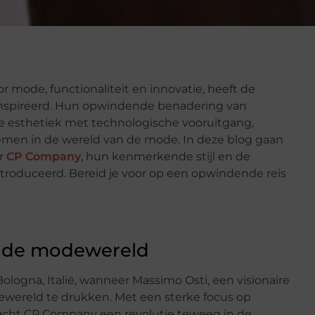
mode, functionaliteit en innovatie, heeft de
ïnspireerd. Hun opwindende benadering van
e esthetiek met technologische vooruitgang,
emen in de wereld van de mode. In deze blog gaan
er
CP Company
, hun kenmerkende stijl en de
troduceerd. Bereid je voor op een opwindende reis
n de modewereld
ologna, Italië, wanneer Massimo Osti, een visionaire
ewereld te drukken. Met een sterke focus op
bracht CP Company een revolutie teweeg in de