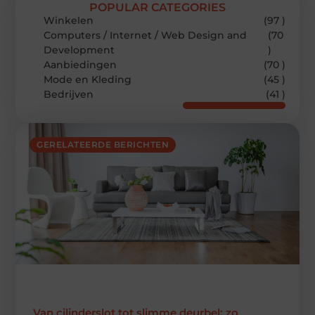
POPULAR CATEGORIES
Winkelen
(97 )
Computers / Internet / Web Design and
(70
Development
)
Aanbiedingen
(70 )
Mode en Kleding
(45 )
Bedrijven
(41 )
GERELATEERDE BERICHTEN
Van cilinderslot tot slimme deurbel: zo