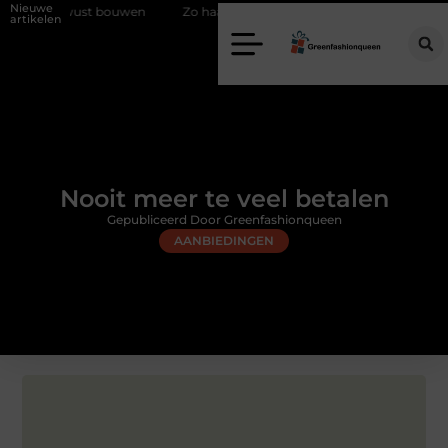
Nieuwe
 bouwen
Zo haalt u echt vuur in huis zonder schoorsteen
Een flex
artikelen
Nooit meer te veel betalen
Gepubliceerd Door Greenfashionqueen
AANBIEDINGEN