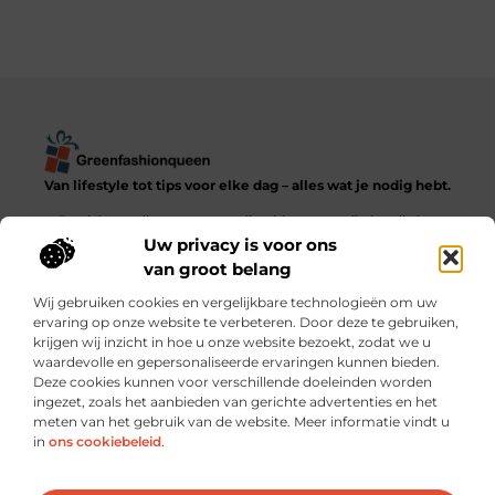
Van lifestyle tot tips voor elke dag – alles wat je nodig hebt.
Ontdek een diverse verzameling blogs en artikelen die het
dagelijks leven in al zijn facetten verkennen, van praktische
Uw privacy is voor ons
adviezen tot inspirerende verhalen.
van groot belang
Wij gebruiken cookies en vergelijkbare technologieën om uw
Bericht categorie
ervaring op onze website te verbeteren. Door deze te gebruiken,
krijgen wij inzicht in hoe u onze website bezoekt, zodat we u
waardevolle en gepersonaliseerde ervaringen kunnen bieden.
Deze cookies kunnen voor verschillende doeleinden worden
ingezet, zoals het aanbieden van gerichte advertenties en het
meten van het gebruik van de website. Meer informatie vindt u
Onze informatie
in
ons cookiebeleid
.
Goede backlinks kopen: verstandig investeren of risico nemen?
Hoe kun je écht geld verdienen met je website? Praktische strategieën en slimme keuzes