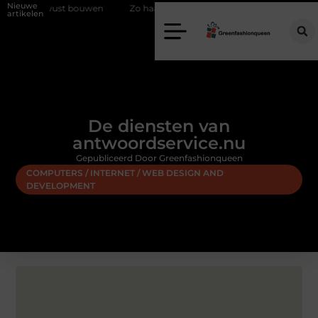
Nieuwe
ubewust bouwen
Zo haalt u echt vuur in huis zonder schoorsteen
E
artikelen
De diensten van
antwoordservice.nu
Gepubliceerd Door Greenfashionqueen
COMPUTERS / INTERNET / WEB DESIGN AND
DEVELOPMENT