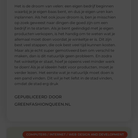
Het is de droom van velen: een eigen bedrijf beginnen
waarbij je je eigen baas bent, en dus je eigen uren kan
inplannen. Als het ook jouw droom is, ben je misschien
op zoek geweest naar dingen die goed zijn om een
bedrijf in te starten. Als je bent geëindigd met je eigen
producten verkopen, is het handig om te weten wat je
allemaal moet doen voordat je winkeltje er is. Dit zijn
best veel stappen, die ook best veel tijd kunnen kosten.
Maar als je echt super gemotiveerd ben om verschil te
maken, dan is dit natuurlijk geen probleem. En zodra
het winkeltje er staat, hoef je opeens veel minder werk
te doen! Als je al ideeën hebt voor producten, moet je
verder lezen. Het eerste wat je natuurlijk moet doen is
een pand vinden. Dit wil je het liefst in de stad vinden,
omdat de stad erg druk
GEPUBLICEERD DOOR
GREENFASHIONQUEEN.NL
COMPUTERS / INTERNET / WEB DESIGN AND DEVELOPMENT