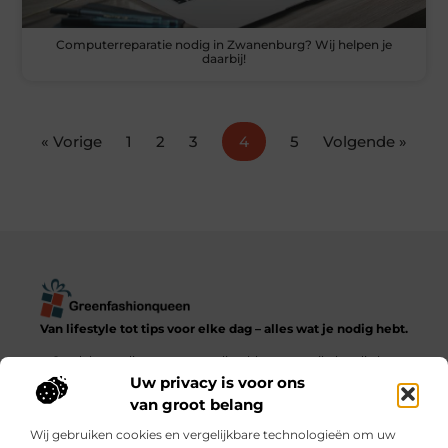
Computerreparatie nodig in Zwanenburg? Wij helpen je
daarbij!
« Vorige
1
2
3
4
5
Volgende »
Van lifestyle tot tips voor elke dag – alles wat je nodig hebt.
Ontdek een diverse verzameling blogs en artikelen die het
dagelijks leven in al zijn facetten verkennen, van praktische
Uw privacy is voor ons
adviezen tot inspirerende verhalen.
van groot belang
Wij gebruiken cookies en vergelijkbare technologieën om uw