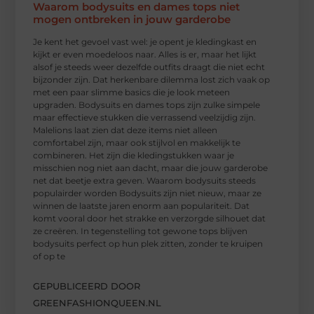
Waarom bodysuits en dames tops niet
mogen ontbreken in jouw garderobe
Je kent het gevoel vast wel: je opent je kledingkast en
kijkt er even moedeloos naar. Alles is er, maar het lijkt
alsof je steeds weer dezelfde outfits draagt die niet echt
bijzonder zijn. Dat herkenbare dilemma lost zich vaak op
met een paar slimme basics die je look meteen
upgraden. Bodysuits en dames tops zijn zulke simpele
maar effectieve stukken die verrassend veelzijdig zijn.
Malelions laat zien dat deze items niet alleen
comfortabel zijn, maar ook stijlvol en makkelijk te
combineren. Het zijn die kledingstukken waar je
misschien nog niet aan dacht, maar die jouw garderobe
net dat beetje extra geven. Waarom bodysuits steeds
populairder worden Bodysuits zijn niet nieuw, maar ze
winnen de laatste jaren enorm aan populariteit. Dat
komt vooral door het strakke en verzorgde silhouet dat
ze creëren. In tegenstelling tot gewone tops blijven
bodysuits perfect op hun plek zitten, zonder te kruipen
of op te
GEPUBLICEERD DOOR
GREENFASHIONQUEEN.NL