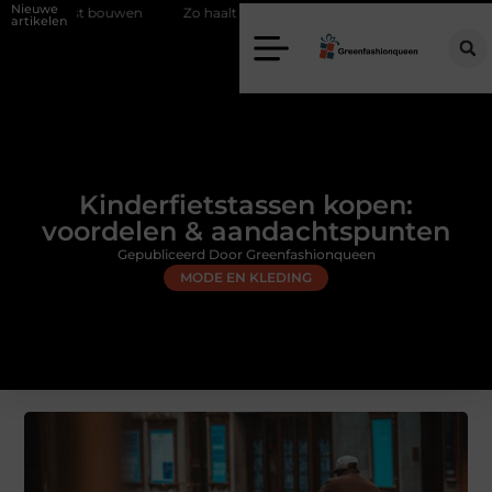
Nieuwe
wen
Zo haalt u echt vuur in huis zonder schoorsteen
Een flexibe
artikelen
Kinderfietstassen kopen:
voordelen & aandachtspunten
Gepubliceerd Door Greenfashionqueen
MODE EN KLEDING