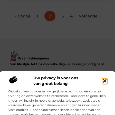
« Vorige
1
2
3
4
Volgende »
Van lifestyle tot tips voor elke dag – alles wat je nodig hebt.
Ontdek een diverse verzameling blogs en artikelen die het
dagelijks leven in al zijn facetten verkennen, van praktische
Uw privacy is voor ons
adviezen tot inspirerende verhalen.
van groot belang
Wij gebruiken cookies en vergelijkbare technologieën om uw
Bericht categorie
ervaring op onze website te verbeteren. Door deze te gebruiken,
krijgen wij inzicht in hoe u onze website bezoekt, zodat we u
waardevolle en gepersonaliseerde ervaringen kunnen bieden.
Deze cookies kunnen voor verschillende doeleinden worden
ingezet, zoals het aanbieden van gerichte advertenties en het