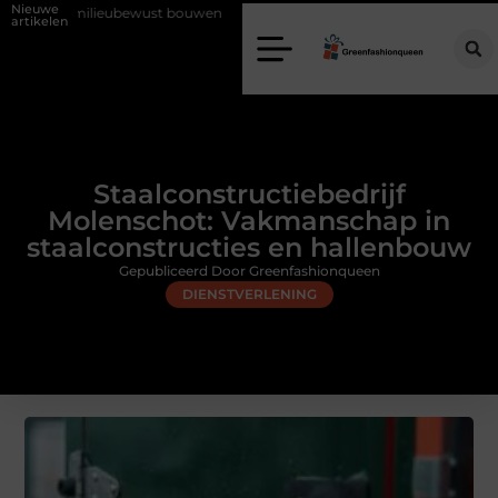
Nieuwe
ieubewust bouwen
Zo haalt u echt vuur in huis zonder schoorsteen
artikelen
Staalconstructiebedrijf
Molenschot: Vakmanschap in
staalconstructies en hallenbouw
Gepubliceerd Door Greenfashionqueen
DIENSTVERLENING