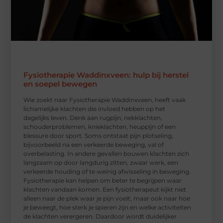
Fysiotherapie Waddinxveen: hulp bij herstel
en soepel bewegen
Wie zoekt naar Fysiotherapie Waddinxveen, heeft vaak
lichamelijke klachten die invloed hebben op het
dagelijks leven. Denk aan rugpijn, nekklachten,
schouderproblemen, knieklachten, heuppijn of een
blessure door sport. Soms ontstaat pijn plotseling,
bijvoorbeeld na een verkeerde beweging, val of
overbelasting. In andere gevallen bouwen klachten zich
langzaam op door langdurig zitten, zwaar werk, een
verkeerde houding of te weinig afwisseling in beweging.
Fysiotherapie kan helpen om beter te begrijpen waar
klachten vandaan komen. Een fysiotherapeut kijkt niet
alleen naar de plek waar je pijn voelt, maar ook naar hoe
je beweegt, hoe sterk je spieren zijn en welke activiteiten
de klachten verergeren. Daardoor wordt duidelijker