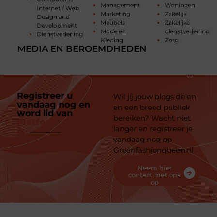
Management
Woningen
Internet / Web
Marketing
Zakelijk
Design and
Meubels
Zakelijke
Development
Mode en
dienstverlening
Dienstverlening
Kleding
Zorg
MEDIA EN BEROEMDHEDEN
Registreer u
Wil jij jouw blogs delen
vandaag nog en
en een breed publiek
word lid van
ons
bereiken? Wacht niet
platform
langer en registreer je
vandaag nog op
Greenfashionqueen.nl
Neem hier
contact met ons
op