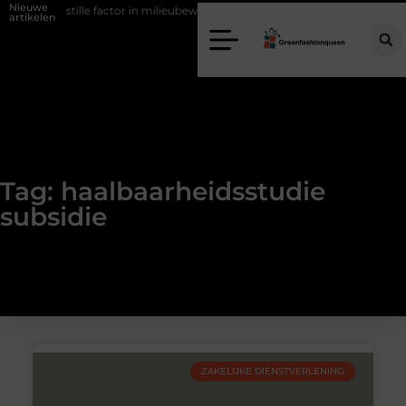
Nieuwe
ering als stille factor in milieubewust bouwen
Zo haalt u echt vuur i
artikelen
Tag: haalbaarheidsstudie
subsidie
ZAKELIJKE DIENSTVERLENING