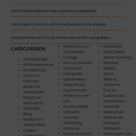
Een flexibele bijbaan met verantwoordelijkheid
Motorrijles in Borne: vlot en zelfverzekerd de weg op
Vochtproblemen in huis herkennen en slim aanpakken
Electronica en
Onderwijs
CATEGORIEËN
Computers
Particuliere
Energie
dienstverlening
Aanbiedingen
Eten en drinken
Rechten
Afvalverwerking
Financieel
Relatie
Architectuur
Fotografie
Sport
Auto's en
Geschenken
Testing
Motoren
Gezondheid
Toerisme
Banen en
Groothandel
Tuin en
opleidingen
Hobby en vrije
buitenleven
Beauty en
tijd
Tweewielers
verzorging
Huishoudelijk
Vakantie
Bedrijven
Industrie
Verbouwen
Blog
Internet
Vervoer en
Boeken en
marketing
transport
Tijdschriften
Kinderen
Winkelen
Cadeau
Kunst en Kitsch
Woning en Tuin
Computers /