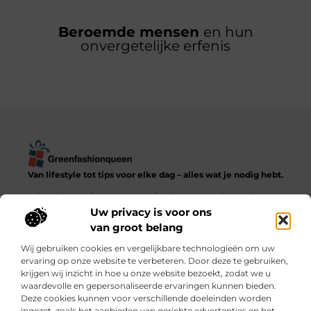
Beroemde mensen
en hun
onvergetelijke erfenis
Van lifestyle tot tips voor elke dag – alles wat je nodig hebt.
Ontdek een diverse verzameling blogs en artikelen die het
dagelijks leven in al zijn facetten verkennen, van praktische
Uw privacy is voor ons
adviezen tot inspirerende verhalen.
van groot belang
Wij gebruiken cookies en vergelijkbare technologieën om uw
Bericht categorie
ervaring op onze website te verbeteren. Door deze te gebruiken,
krijgen wij inzicht in hoe u onze website bezoekt, zodat we u
waardevolle en gepersonaliseerde ervaringen kunnen bieden.
Deze cookies kunnen voor verschillende doeleinden worden
ingezet, zoals het aanbieden van gerichte advertenties en het