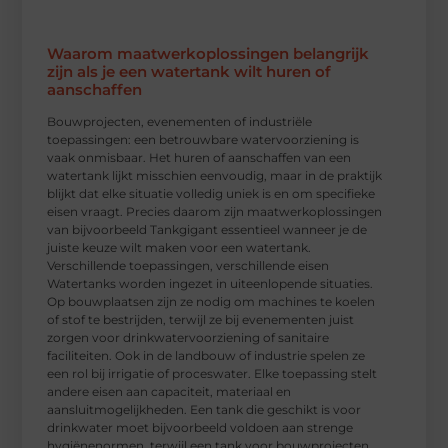
Waarom maatwerkoplossingen belangrijk
zijn als je een watertank wilt huren of
aanschaffen
Bouwprojecten, evenementen of industriële
toepassingen: een betrouwbare watervoorziening is
vaak onmisbaar. Het huren of aanschaffen van een
watertank lijkt misschien eenvoudig, maar in de praktijk
blijkt dat elke situatie volledig uniek is en om specifieke
eisen vraagt. Precies daarom zijn maatwerkoplossingen
van bijvoorbeeld Tankgigant essentieel wanneer je de
juiste keuze wilt maken voor een watertank.
Verschillende toepassingen, verschillende eisen
Watertanks worden ingezet in uiteenlopende situaties.
Op bouwplaatsen zijn ze nodig om machines te koelen
of stof te bestrijden, terwijl ze bij evenementen juist
zorgen voor drinkwatervoorziening of sanitaire
faciliteiten. Ook in de landbouw of industrie spelen ze
een rol bij irrigatie of proceswater. Elke toepassing stelt
andere eisen aan capaciteit, materiaal en
aansluitmogelijkheden. Een tank die geschikt is voor
drinkwater moet bijvoorbeeld voldoen aan strenge
hygiënenormen, terwijl een tank voor bouwprojecten