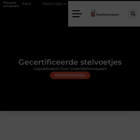
Nieuwe
kheid
Motorrijles in Borne: vlot en zelfverzekerd de weg op
Voch
artikelen
Gecertificeerde stelvoetjes
Gepubliceerd Door Greenfashionqueen
GROOTHANDEL