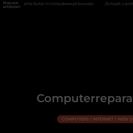
Nieuwe
le factor in milieubewust bouwen
Zo haalt u echt vuur in huis z
artikelen
Computerreparat
COMPUTERS / INTERNET / WEB 