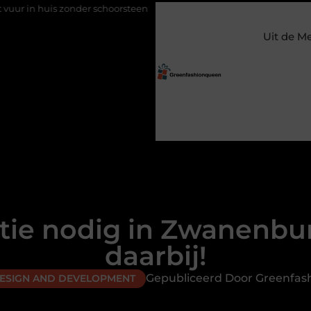
onder schoorsteen
Een flexibele bijbaan met verantwoordelijkhe
Uit de M
ie nodig in Zwanenbur
daarbij!
Gepubliceerd Door Greenfa
DESIGN AND DEVELOPMENT