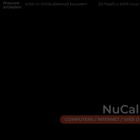
Nieuwe
le factor in milieubewust bouwen
Zo haalt u echt vuur in huis z
artikelen
NuCall
COMPUTERS / INTERNET / WEB 