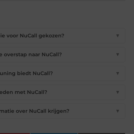
ie voor NuCall gekozen?
▼
e overstap naar NuCall?
▼
uning biedt NuCall?
▼
evreden met NuCall?
▼
matie over NuCall krijgen?
▼