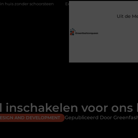
onder schoorsteen
Een flexibele bijbaan met verantwoordelijkhe
Uit de M
 inschakelen voor ons 
Gepubliceerd Door Greenfa
DESIGN AND DEVELOPMENT