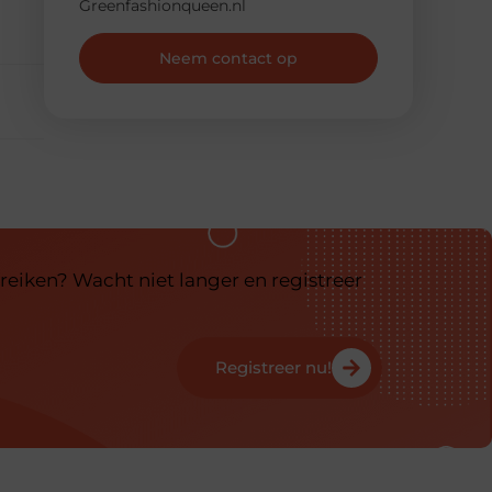
Greenfashionqueen.nl
Neem contact op
reiken? Wacht niet langer en registreer
Registreer nu!