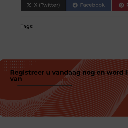
X (Twitter)
Facebook
Tags:
Registreer u vandaag nog en word l
van
ons platform