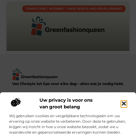
COMPUTERS / INTERNET / WEB DESIGN AND DEVELOPMENT
Webcam cover bedrukken?
« Vorige
1
2
3
4
5
Volgende »
Van lifestyle tot tips voor elke dag – alles wat je nodig hebt.
Ontdek een diverse verzameling blogs en artikelen die het
dagelijks leven in al zijn facetten verkennen, van praktische
Uw privacy is voor ons
adviezen tot inspirerende verhalen.
van groot belang
Wij gebruiken cookies en vergelijkbare technologieën om uw
Bericht categorie
ervaring op onze website te verbeteren. Door deze te gebruiken,
krijgen wij inzicht in hoe u onze website bezoekt, zodat we u
waardevolle en gepersonaliseerde ervaringen kunnen bieden.