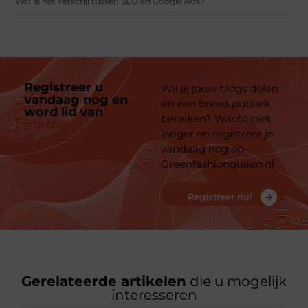
Wat is het verschil tussen SEO en Google Ads?
Registreer u
Wil jij jouw blogs delen
vandaag nog en
en een breed publiek
word lid van
ons
bereiken? Wacht niet
platform
langer en registreer je
vandaag nog op
Greenfashionqueen.nl
Registreer nu!
Gerelateerde artikelen
die u mogelijk
interesseren