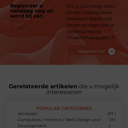
Registreer u
Wil jij jouw blogs delen
vandaag nog en
en een breed publiek
word lid van
ons
bereiken? Wacht niet
platform
langer en registreer je
vandaag nog op
Greenfashionqueen.nl
Registreer nu!
Gerelateerde artikelen
die u mogelijk
interesseren
POPULAR CATEGORIES
Winkelen
(97 )
Computers / Internet / Web Design and
(70
Development
)